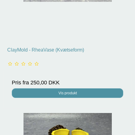
ClayMold - RheaVase (Kvætseform)
Pris fra
250,00 DKK
Vis produkt