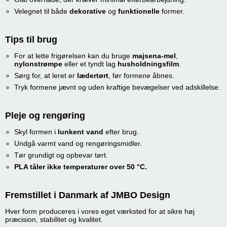
Velegnet til både
dekorative
og
funktionelle
former.
Tips til brug
For at lette frigørelsen kan du bruge
majsena-mel
,
nylonstrømpe
eller et tyndt lag
husholdningsfilm
.
Sørg for, at leret er
lædertørt
, før formene åbnes.
Tryk formene jævnt og uden kraftige bevægelser ved adskillelse.
Pleje og rengøring
Skyl formen i
lunkent vand
efter brug.
Undgå varmt vand og rengøringsmidler.
Tør grundigt og opbevar tørt.
PLA tåler ikke temperaturer over 50 °C.
Fremstillet i Danmark af JMBO Design
Hver form produceres i vores eget værksted for at sikre høj
præcision, stabilitet og kvalitet.