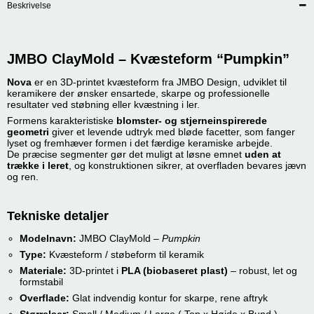
Beskrivelse
JMBO ClayMold – Kvæsteform “Pumpkin”
Nova
er en 3D-printet kvæsteform fra JMBO Design, udviklet til
keramikere der ønsker ensartede, skarpe og professionelle
resultater ved støbning eller kvæstning i ler.
Formens karakteristiske
blomster- og stjerneinspirerede
geometri
giver et levende udtryk med bløde facetter, som fanger
lyset og fremhæver formen i det færdige keramiske arbejde.
De præcise segmenter gør det muligt at løsne emnet
uden at
trække i leret
, og konstruktionen sikrer, at overfladen bevares jævn
og ren.
Tekniske detaljer
Modelnavn:
JMBO ClayMold –
Pumpkin
Type:
Kvæsteform / støbeform til keramik
Materiale:
3D-printet i
PLA (biobaseret plast)
– robust, let og
formstabil
Overflade:
Glat indvendig kontur for skarpe, rene aftryk