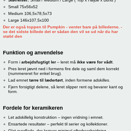
Størrelser:
Small / Medium / Large ( Top x Højde x Bund )
Small 75x56x52
Medium 106,5x78,5x73
Large 146x107,5x100
Der er også toppen til Pumpkin - venter bare på billederne. -
se det sidste billede det er sådan den vil se ud når du har
støbt den
Funktion og anvendelse
Form i
arbejdsfugtigt ler
– leret må
ikke være for vådt
.
Pres leret jævnt ned i formens fire dele og saml dem korrekt
(nummereret for enkel brug).
Lad emnet
tørre til lædertørt
, inden formene adskilles.
Fjern forsigtigt delene, så leret slipper rent og bevarer kant og
form.
Fordele for keramikeren
Let adskillelig konstruktion – ingen vridning i emnet.
Ensartede resultater – perfekt til serier og kollektioner.
Glat overflade, der kræver minimal efterbearbejdning.